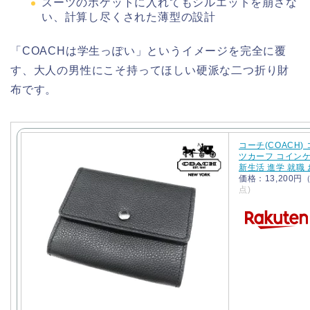
スーツのポケットに入れてもシルエットを崩さな
い、計算し尽くされた薄型の設計
「COACHは学生っぽい」というイメージを完全に覆
す、大人の男性にこそ持ってほしい硬派な二つ折り財
布です。
コーチ(COACH)
ツカーフ コインケ
新生活 進学 就職
価格：13,200
点)