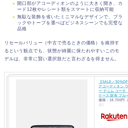
開口部がアコーディオンのように大きく開き、カ
ード12枚やレシート類をスマートに収納可能
無駄な装飾を省いたミニマルなデザインで、ブラ
ックやトープを選べばビジネスシーンでも完璧な
品格
リセールバリュー（中古で売るときの価格）を維持す
るという観点でも、状態が綺麗に保たれやすいこのモ
デルは、非常に賢い選択肢だと言わざるを得ません。
【SALE／50%OF
アコーディオン 
ー デニム コー
ケース 財布 ブ
価格：18,700
点)